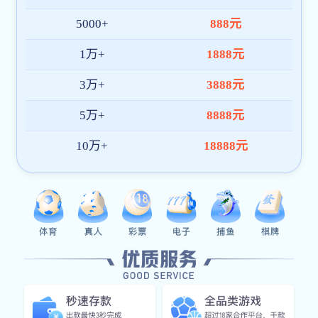
里克尔梅作为阿根廷传奇球员，他的当选对于皇家马
德里的意义不仅仅是一个名额的问题，更是战术层面
的深远影响。他独特的技术特点和比赛智慧能够为皇
马带来更多创造性的进攻方式，尤其是在中场组织方
面。他的一传一射能力，可以有效提升球队的进攻效
率，为前锋们提供更好的支持。
此外，里克尔梅在场上的领导能力以及比赛阅读能力
也将成为球队的重要资产。他能够帮助年轻球员更快
地成长，并且通过自己的经验引导他们如何在高压环
境下表现出色。这种精神上的引领，将有助于提高整
个团队的凝聚力和斗志，为追求荣誉打下坚实基础。
再者，里克尔梅与现有阵容中的球员如莫德里奇和巴
斯克斯等人的配合，将产生意想不到的化学反应。假