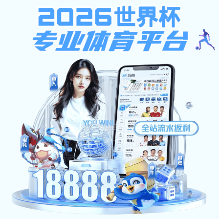
注册入口
九游在线网页
APP与网页版入
口｜畅享全球体育赛事与数据
服务
欢迎访问
九游在线网页
，提供全面覆盖足球、
篮球、电竞等项目的赛事资讯与数据内容， 支
持
APP下载
与
网页使用
，每日同步更新千场比
赛，聚焦热门体育内容， 助您轻松获取赛事动
态，掌握比赛节奏。