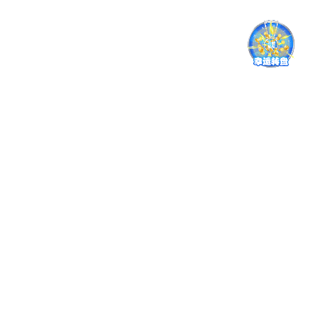
略，相信这支队伍将在不久的将来迎来属于自己的辉
煌时刻，并为中国足球事业贡献更多力量！
总结：
The future of China Women's Football looks
promising as the integration of over 50% post-
2000 players in the national team signifies a
strategic focus on youth development. Under
Milicic's leadership, this transformation is not
just about age but also about cultivating a new
generation of skilled athletes who can compete
at the highest levels.
This shift will undoubtedly bring fresh energy