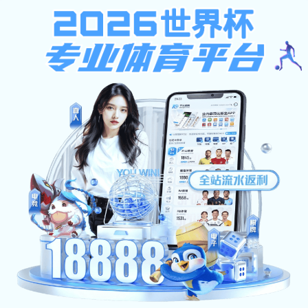
注册入口
九游在线网页
APP与网页版入
口｜畅享全球体育赛事与数据
服务
欢迎访问
九游在线网页
，提供全面覆盖足球、
篮球、电竞等项目的赛事资讯与数据内容， 支
持
APP下载
与
网页使用
，每日同步更新千场比
赛，聚焦热门体育内容， 助您轻松获取赛事动
态，掌握比赛节奏。