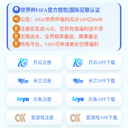
手机App
网页版
中国女足00后球员比例超过50
米利西奇积极推动球队年轻化
进程
2026-06-20 02:51
18 次阅读
首页
/
体育头条